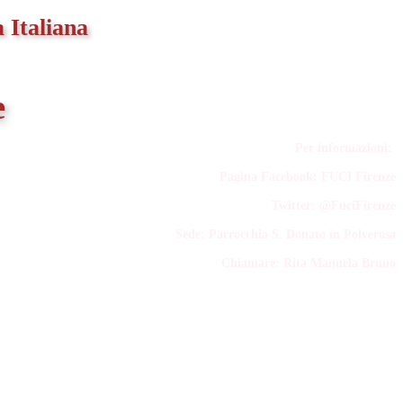
 Italiana
e
Per informazioni:
Pagina Facebook: FUCI Firenze
Twitter: @FuciFirenze
Sede: Parrocchia S. Donato in Polverosa
Chiamare:
Rita Manuela Bruno