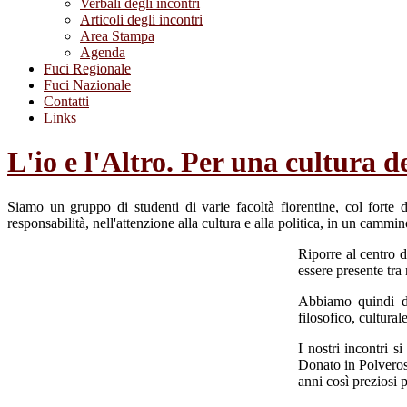
Verbali degli incontri
Articoli degli incontri
Area Stampa
Agenda
Fuci Regionale
Fuci Nazionale
Contatti
Links
L'io e l'Altro. Per una cultura d
Siamo un gruppo di studenti di varie facoltà fiorentine, col forte d
responsabilità, nell'attenzione alla cultura e alla politica, in un cammi
Riporre al centro d
essere presente tra 
Abbiamo quindi dec
filosofico, culturale
I nostri incontri 
Donato in Polverosa
anni così preziosi 