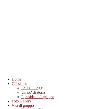
Precedente
Precedente
successivo
successivo
Home
Chi siamo
La FUCI oggi
Un po' di storia
I presidenti di gruppo
Foto Gallery
Vita di gruppo