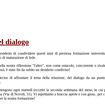
el dialogo
esiderio di condividere questi anni di preziosa formazione universitar
no di maturazione di fede.
ella nostra riflessione "l'altro", non come ostacolo, concorrente o riva
noi, è stato fin da subito un desiderio condiviso!
iso di affrontare il tema della relazione, del dialogo da un punto di
.
si tengono ogni martedì (eccetto la seconda settimana del mese, in cui 
 (Via di Novoli, 31). Vi aspettiamo a braccia aperte e con gioia.. per c
per la nostra formazione!